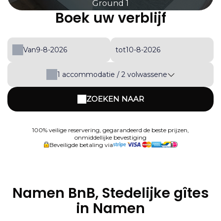
Ground 1
Boek uw verblijf
Van
tot
1
accommodatie /
2
volwassene
ZOEKEN NAAR
100% veilige reservering, gegarandeerd de beste prijzen,
onmiddellijke bevestiging
Beveiligde betaling via
Namen BnB, Stedelijke gîtes
in Namen