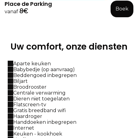
Place de Parking
Boek
8€
vanaf
Uw comfort, onze diensten
Aparte keuken
Babybedje (op aanvraag)
Beddengoed inbegrepen
Biljart
Broodrooster
Centrale verwarming
Dieren niet toegelaten
Flatscreen-tv
Gratis breedband wifi
Haardroger
Handdoeken inbegrepen
Internet
Keuken - kookhoek