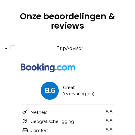
Onze beoordelingen &
reviews
Great
8.6
75 ervaring(en)
8.8
Netheid
8.8
Geografische ligging
8.8
Comfort