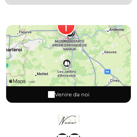
archéologique est accessible au public dans un
espace d'exposition flambant neuf au sein du
Pôle Les Bateliers , rue Saintraint, à côté de
l'autre musée communal, le Musée des Arts
décoratifs (Hôtel de Groesbeeck- de Croix), avec
lequel il partage un accueil commun dans la
chapelle des Bateliers. La muséographie
ambitionne de faire (re)découvrir aux visiteurs les
collections archéologiques consacrées à la région
namuroise – du Paléolithique au Moyen Âge –
mais également de mettre en perspective les
connaissances acquises par l'archéologie pour
comprendre le présent et servir l'avenir.
Venire da noi