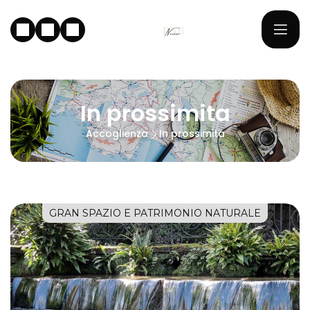
In prossimita
Accoglienza
In prossimita
GRAN SPAZIO E PATRIMONIO NATURALE