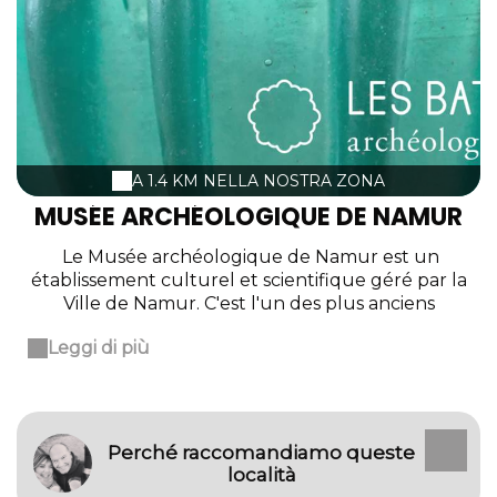
A 1.4 KM NELLA NOSTRA ZONA
MUSÉE ARCHÉOLOGIQUE DE NAMUR
Le Musée archéologique de Namur est un
établissement culturel et scientifique géré par la
Ville de Namur. C'est l'un des plus anciens
musées de Belgique et l'un des plus importants
Leggi di più
de la Fédération Wallonie-Bruxelles en matière
d'archéologie. Créé par la Société archéologique
de Namur en 1849, il était installé dans la Halle
al'Chair, depuis 1855! Il a acquis une renommée
importante en Europe, en raison notamment de
Perché raccomandiamo queste
ses collections de la fin de l'Antiquité romaine et
località
de l'époque mérovingienne. Le Musée