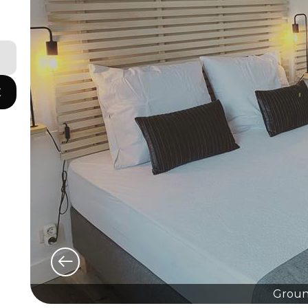
E
Groun