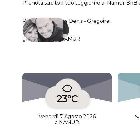
Prenota subito il tuo soggiorno al Namur BnB e 
Pierre & Laurence Denis - Gregoire,
Propriétaires
Namur BnB
,
gîtes urbains a NAMUR
23°C
Venerdì 7 Agosto 2026
S
a NAMUR