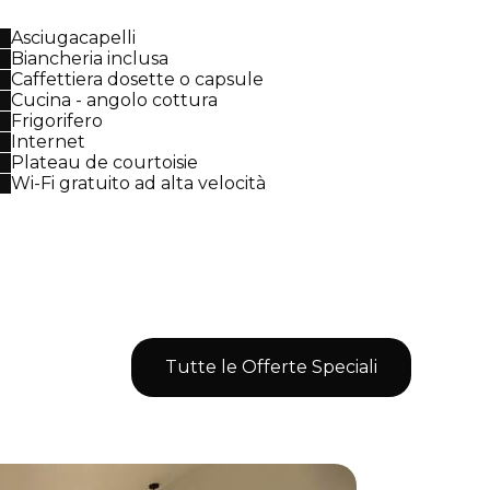
Asciugacapelli
Biancheria inclusa
Caffettiera dosette o capsule
Cucina - angolo cottura
Frigorifero
Internet
Plateau de courtoisie
Wi-Fi gratuito ad alta velocità
Tutte le Offerte Speciali